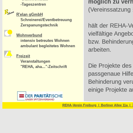
möglich zu verh
-Tageszentren
(Vereinssatzung
R'elan gGmbH
Schreinerei/Eventbetreuung
hält der REHA-V
Zerspanungstechnik
vielfältige Ange
Wohnverbund
intensiv betreutes Wohnen
bzw. Behinderung
ambulant begleitetes Wohnen
arbeiten.
Freizeit
Veranstaltungen
Die Projekte des
"REHA, aha..."-Zeitschrift
passgenaue Hilfe
Behinderung ver
einige Projekte 
In unserer Ber
REHA-Verein Freiburg | Berliner Allee 11a | 7
- informieren wi
- welche Angebot