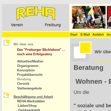
Start
|
E-Mail
|
Anfahrt
|
Im
Wir über uns
Das "Freiburger Bächleboot" ...
Wir übe
noch eine Erfolgsstory
Aktuelles/Medien
Organigramm
Beratung
Konzeption
Projektübersicht
Beratung
Wohnen - B
Chronik
Stellenangebote
Um die
Beschäftigung und Arbeit
REHA-Werkstätten
" soziale und b
-Läden/Shop
-Stuhlwerkstatt