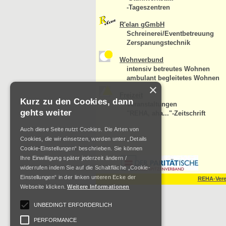
-Tageszentren
R'elan gGmbH
Schreinerei/Eventbetreuung
Zerspanungstechnik
Wohnverbund
intensiv betreutes Wohnen
ambulant begleitetes Wohnen
×
Freizeit
Kurz zu den Cookies, dann
Veranstaltungen
gehts weiter
"REHA, aha..."-Zeitschrift
Auch diese Seite nutzt Cookies. Die Arten von
Cookies, die wir einsetzen, werden unter „Details
Cookie-Einstellungen“ beschrieben. Sie können
Ihre Einwilligung später jederzeit ändern /
widerrufen indem Sie auf die Schaltfläche „Cookie-
Einstellungen“ in der linken unteren Ecke der
REHA-Verei
Webseite klicken.
Weitere Informationen
UNBEDINGT ERFORDERLICH
PERFORMANCE