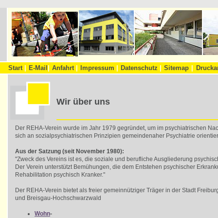
Start
|
E-Mail
|
Anfahrt
|
Impressum
|
Datenschutz
|
Sitemap
|
Drucka
Wir über uns
Der REHA-Verein wurde im Jahr 1979 gegründet, um im psychiatrischen Nach
sich an sozialpsychiatrischen Prinzipien gemeindenaher Psychiatrie orientie
Aus der Satzung (seit November 1980):
"Zweck des Vereins ist es, die soziale und berufliche Ausgliederung psychis
Der Verein unterstützt Bemühungen, die dem Entstehen psychischer Erkran
Rehabilitation psychisch Kranker."
Der REHA-Verein bietet als freier gemeinnütziger Träger in der Stadt Frei
und Breisgau-Hochschwarzwald
Wohn
-