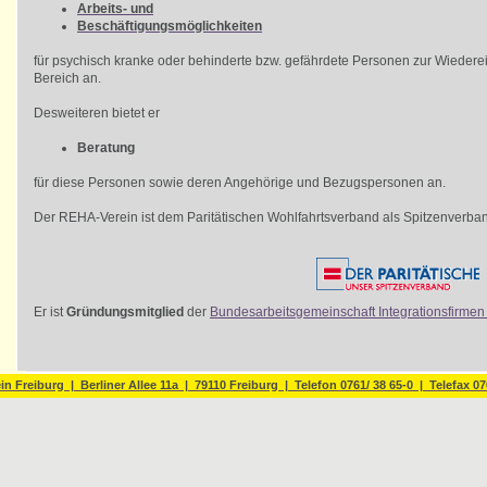
Arbeits- und
Beschäftigungsmöglichkeiten
für psychisch kranke oder behinderte bzw. gefährdete Personen zur Wiederei
Bereich an.
Desweiteren bietet er
Beratung
für diese Personen sowie deren Angehörige und Bezugspersonen an.
Der REHA-Verein ist dem Paritätischen Wohlfahrtsverband als Spitzenverban
Er ist
Gründungsmitglied
der
Bundesarbeitsgemeinschaft Integrationsfirmen 
n Freiburg | Berliner Allee 11a | 79110 Freiburg | Telefon 0761/ 38 65-0 | Telefax 07