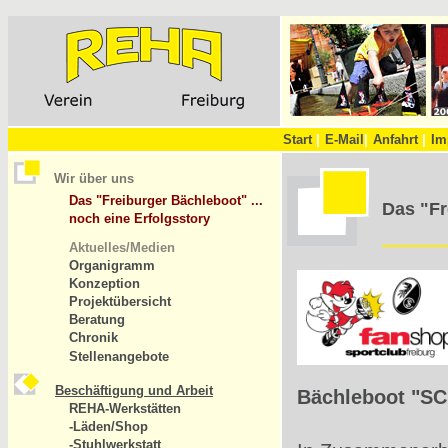
Start
|
E-Mail
|
Anfahrt
|
Im
Wir über uns
Das "Freiburger Bächleboot" ...
Das "Fr
noch eine Erfolgsstory
Aktuelles/Medien
Organigramm
Konzeption
Projektübersicht
Beratung
Chronik
Stellenangebote
Beschäftigung und Arbeit
Bächleboot "SC
REHA-Werkstätten
-Läden/Shop
-Stuhlwerkstatt