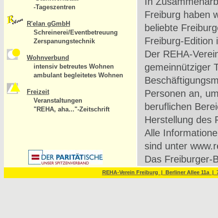
In Zusammenarb
-Tageszentren
Freiburg haben w
R'elan gGmbH
beliebte Freibur
Schreinerei/Eventbetreuung
Freiburg-Edition
Zerspanungstechnik
Der REHA-Verein b
Wohnverbund
gemeinnütziger T
intensiv betreutes Wohnen
ambulant begleitetes Wohnen
Beschäftigungsmö
Freizeit
Personen an, um 
Veranstaltungen
beruflichen Bere
"REHA, aha..."-Zeitschrift
Herstellung des 
Alle Information
sind unter www.r
Das Freiburger-B
des badenova-St
REHA-Verein Freiburg | Berliner Allee 11a | 7
REHA-Laden, Molt
laden.de
Öffnungszeiten M