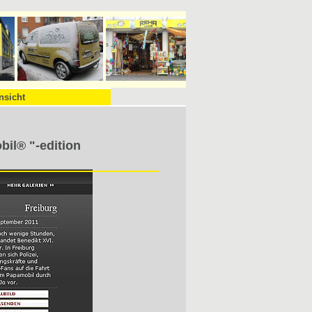
nsicht
il® "-edition