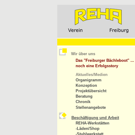
Wir über uns
Das "Freiburger Bächleboot" ...
noch eine Erfolgsstory
Aktuelles/Medien
Organigramm
Konzeption
Projektübersicht
Beratung
Chronik
Stellenangebote
Beschäftigung und Arbeit
REHA-Werkstätten
-Läden/Shop
-Stuhlwerkstatt