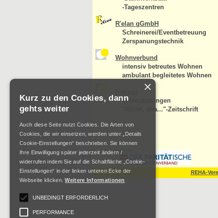
-Tageszentren
R'elan gGmbH
Schreinerei/Eventbetreuung
Zerspanungstechnik
Wohnverbund
intensiv betreutes Wohnen
ambulant begleitetes Wohnen
×
Freizeit
Kurz zu den Cookies, dann
Veranstaltungen
gehts weiter
"REHA, aha..."-Zeitschrift
Auch diese Seite nutzt Cookies. Die Arten von
Cookies, die wir einsetzen, werden unter „Details
Cookie-Einstellungen“ beschrieben. Sie können
Ihre Einwilligung später jederzeit ändern /
widerrufen indem Sie auf die Schaltfläche „Cookie-
Einstellungen“ in der linken unteren Ecke der
REHA-Verei
Webseite klicken.
Weitere Informationen
UNBEDINGT ERFORDERLICH
PERFORMANCE