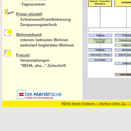
-Tageszentren
R'elan gGmbH
Schreinerei/Eventbetreuung
Zerspanungstechnik
Wohnverbund
intensiv betreutes Wohnen
ambulant begleitetes Wohnen
Freizeit
Veranstaltungen
"REHA, aha..."-Zeitschrift
REHA-Verein Freiburg | Berliner Allee 11a | 7