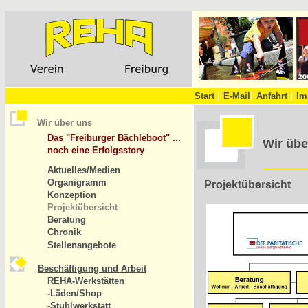
Start
|
E-Mail
|
Anfahrt
|
Im
Wir über uns
Das "Freiburger Bächleboot" ...
Wir übe
noch eine Erfolgsstory
Aktuelles/Medien
Organigramm
Projektübersicht
Konzeption
Projektübersicht
Beratung
Chronik
Stellenangebote
Beschäftigung und Arbeit
REHA-Werkstätten
-Läden/Shop
-Stuhlwerkstatt