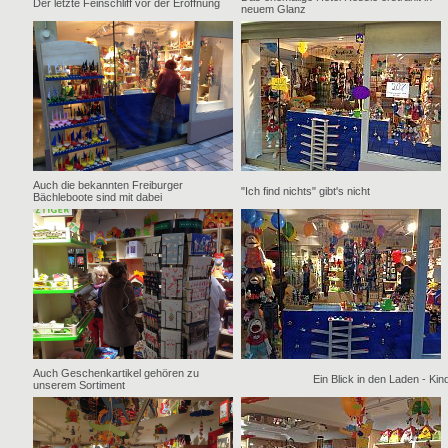
Der letzte Feinschliff vor der Eröffnung
neuem Glanz
Auch die bekannten Freiburger
"Ich find nichts" gibt's nicht
Bächleboote sind mit dabei
Auch Geschenkartikel gehören zu
Ein Blick in den Laden - Kin
unserem Sortiment