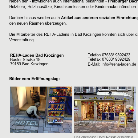
Neben den - inzwischen auch international bekannten -
Freiburger Bäc
Holztiere, Holzbausätze, Kirschkernkissen oder Kindernackenhörnchen. D
Darüber hinaus werden auch
Artikel aus anderen sozialen Einrichtun
den neuen Räumen überzeugen.
Die Mitarbeiter des REHA-Ladens in Bad Krozingen konnten sich über d
Veranstaltung.
Telefon 07633/ 9392423
REHA-Laden Bad Krozingen
Telefax 07633/ 9392429
Basler Straße 18
79189 Bad Krozingen
E-Mail:
info@reha-laden.de
Bilder vom Eröffnungstag:
Das ehemalige Hotel Rössle erstrahlt in