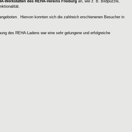
HA-Werkstätten des
REHA-Vereins Freiburg
an, wie z. B. Bildpuzzle,
ktionalität.
 angeboten. Hiervon konnten sich die zahlreich erschienenen Besucher in
fnung des REHA-Ladens war eine sehr gelungene und erfolgreiche