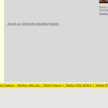
Durch 
YouTube
Datens
Zurück zur Übersicht: Aktuelles/ Medien
n Freiburg | Berliner Allee 11a | 79110 Freiburg | Telefon 0761/ 38 65-0 | Telefax 07