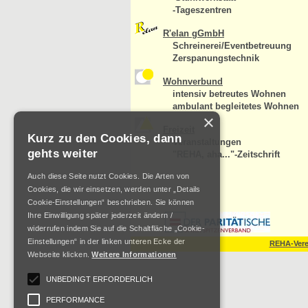
-Tageszentren
R'elan gGmbH
Schreinerei/Eventbetreuung
Zerspanungstechnik
Wohnverbund
intensiv betreutes Wohnen
ambulant begleitetes Wohnen
×
Freizeit
Kurz zu den Cookies, dann
Veranstaltungen
gehts weiter
"REHA, aha..."-Zeitschrift
Auch diese Seite nutzt Cookies. Die Arten von
Cookies, die wir einsetzen, werden unter „Details
Cookie-Einstellungen“ beschrieben. Sie können
Ihre Einwilligung später jederzeit ändern /
widerrufen indem Sie auf die Schaltfläche „Cookie-
Einstellungen“ in der linken unteren Ecke der
REHA-Verei
Webseite klicken.
Weitere Informationen
UNBEDINGT ERFORDERLICH
PERFORMANCE