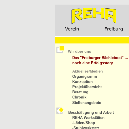
Wir über uns
Das "Freiburger Bächleboot" ...
noch eine Erfolgsstory
Aktuelles/Medien
Organigramm
Konzeption
Projektübersicht
Beratung
Chronik
Stellenangebote
Beschäftigung und Arbeit
REHA-Werkstätten
-Läden/Shop
-Stuhlwerkstatt