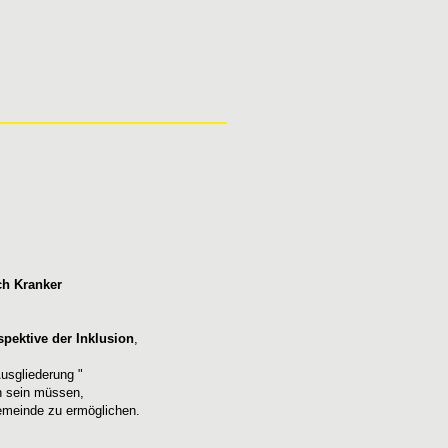
ch Kranker
spektive der Inklusion
,
usgliederung "
en sein müssen,
Gemeinde zu
ermöglichen.