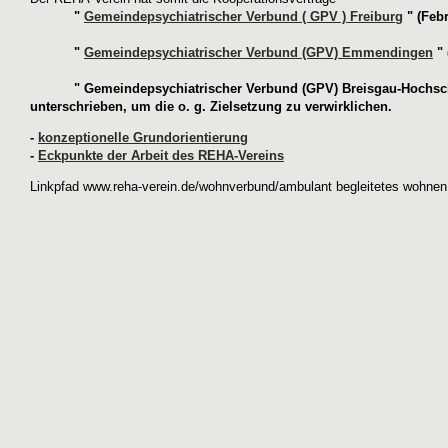
"
Gemeindepsychiatrischer Verbund ( GPV ) Freiburg
"
(Feb
"
Gemeindepsychiatrischer Verbund (GPV) Emmendingen
"
" Gemeindepsychiatrischer Verbund (GPV) Breisgau-Hochs
unterschrieben, um die o. g. Zielsetzung zu verwirklichen.
-
konzeptionelle Grundorientierung
-
Eckpunkte der Arbeit des REHA-Vereins
Linkpfad
www.reha-verein.de/
wohnverbund
/
ambulant begleitetes wohnen