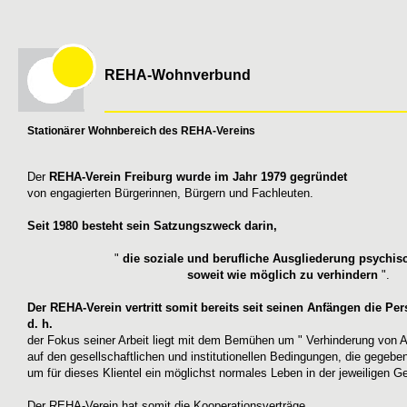
REHA-Wohnverbund
Stationärer Wohnbereich des REHA-Vereins
Der
REHA-Verein Freiburg wurde im Jahr 1979 gegründet
von engagierten Bürgerinnen, Bürgern und Fachleuten.
Seit 1980 besteht sein
Satzungszweck
darin,
"
die soziale und berufliche Ausgliederung psychis
soweit wie möglich zu verhindern
".
Der REHA-Verein vertritt somit bereits seit seinen Anfängen die Per
d. h.
der Fokus seiner Arbeit liegt mit dem Bemühen um " Verhinderung von A
auf den gesellschaftlichen und institutionellen Bedingungen, die gegeb
um für dieses Klientel ein möglichst normales Leben in der jeweiligen 
Der REHA-Verein hat somit die Kooperationsverträge