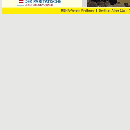
REHA-Verein Freiburg | Berliner Allee 11a | 7
Durch den Start des YouTube
an YouTube übermittelt werden.
Datenschutzerklärung
.
REHA-Werkstatt Tit
Anfahrt
REHA-Werkstatt Titisee-N
Hirschenbuckel 6
79822 Titisee-Neustadt