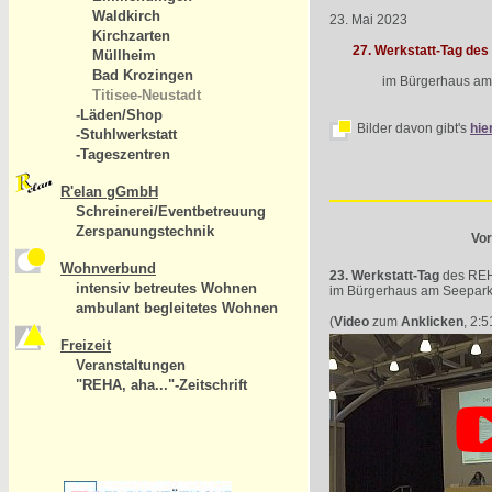
Waldkirch
23. Mai 2023
Kirchzarten
27. Werkstatt-Tag des
Müllheim
Bad Krozingen
im Bürgerhaus am S
Titisee-Neustadt
-Läden/Shop
Bilder davon gibt's
hie
-Stuhlwerkstatt
-Tageszentren
R'elan gGmbH
Schreinerei/Eventbetreuung
Zerspanungstechnik
Vor
Wohnverbund
23. Werkstatt-Tag
des REH
intensiv betreutes Wohnen
im Bürgerhaus am Seepark
ambulant begleitetes Wohnen
(
Video
zum
Anklicken
, 2:5
Freizeit
Veranstaltungen
"REHA, aha..."-Zeitschrift