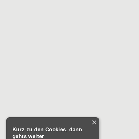
Und u.a.
- hohe Zufriedenhe
- ein funktioniere
Beschwerdeman
- große Anzahl von
- angestiegene Be
guter
Indikator für die 
Dienstleistungen
Mehr Infos gibt's
hier
!
Verkaufs
×
Kurz zu den Cookies, dann
Die REHA-Laden-Werkst
gehts weiter
einer großen
"Freibur