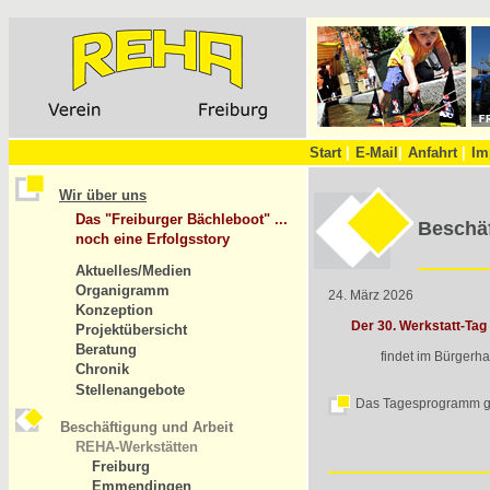
Start
|
E-Mail
|
Anfahrt
|
Im
Wir über uns
Das "Freiburger Bächleboot" ...
Beschäf
noch eine Erfolgsstory
Aktuelles/Medien
Organigramm
24. März 2026
Konzeption
Der 30. Werkstatt-Tag 
Projektübersicht
Beratung
findet im Bürgerhaus 
Chronik
Stellenangebote
Das Tagesprogramm gi
Beschäftigung und Arbeit
REHA-Werkstätten
Freiburg
Emmendingen