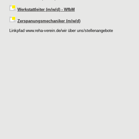
Werkstattleiter (m/w/d) - WfbM
Zerspanungsmechaniker (m/w/d)
Linkpfad
www.reha-verein.de/
wir über uns
/
stellenangebote