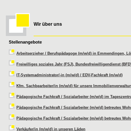
Wir über uns
Stellenangebote
Arbeitserzieher / Berufspädagoge (m/w/d) in Emmendingen, Lör
Freiwilliges soziales Jahr (FSJ), Bundesfreiwilligendienst (BFD
IT-Systemadministrator/-in (m/w/d) / EDV-Fachkraft (m/w/d)
Kfm. Sachbearbeiter/in (m/w/d) für unsere Immobilienverwaltun
Pädagogische Fachkraft / Sozialarbeiter (m/w/d) im Tageszentr
Pädagogische Fachkraft / Sozialarbeiter (m/w/d) betreutes Wohn
Pädagogische Fachkraft / Sozialarbeiter (m/w/d) betreutes Woh
Verkäufer/in (m/w/d) in unseren Läden