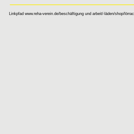
Linkpfad
www.reha-verein.de/
beschäftigung und arbeit
/
-läden/shop
/
lörra