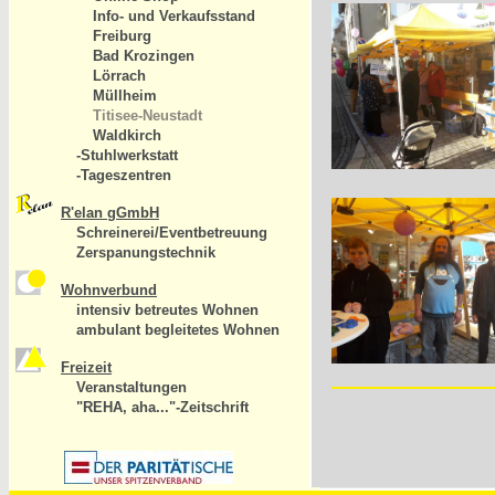
Info- und Verkaufsstand
Freiburg
Bad Krozingen
Lörrach
Müllheim
Titisee-Neustadt
Waldkirch
-Stuhlwerkstatt
-Tageszentren
R'elan gGmbH
Schreinerei/Eventbetreuung
Zerspanungstechnik
Wohnverbund
intensiv betreutes Wohnen
ambulant begleitetes Wohnen
Freizeit
Veranstaltungen
"REHA, aha..."-Zeitschrift