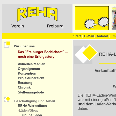
Start
|
E-Mail
|
Anfahrt
|
Im
Wir über uns
Das "Freiburger Bächleboot" ...
REHA-L
noch eine Erfolgsstory
Aktuelles/Medien
Organigramm
Verkaufsoff
Konzeption
Projektübersicht
Beratung
W
Chronik
Stellenangebote
Die REHA-Laden-Werkst
war mit einer großen
"
Beschäftigung und Arbeit
und dem Laden-Verkau
REHA-Werkstätten
dabei.
-Läden/Shop
Online Shop