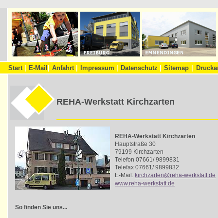
Start
|
E-Mail
|
Anfahrt
|
Impressum
|
Datenschutz
|
Sitemap
|
Drucka
REHA-Werkstatt Kirchzarten
REHA-Werkstatt Kirchzarten
Hauptstraße 30
79199 Kirchzarten
Telefon 07661/ 9899831
Telefax 07661/ 9899832
E-Mail:
kirchzarten@reha-werkstatt.de
www.reha-werkstatt.de
So finden Sie uns...