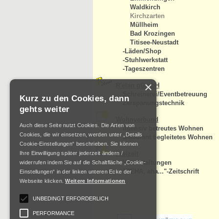
Waldkirch
Kirchzarten
Müllheim
Bad Krozingen
Titisee-Neustadt
-Läden/Shop
-Stuhlwerkstatt
-Tageszentren
×
R'elan gGmbH
Schreinerei/Eventbetreuung
Kurz zu den Cookies, dann
Zerspanungstechnik
gehts weiter
Wohnverbund
Auch diese Seite nutzt Cookies. Die Arten von
intensiv betreutes Wohnen
Cookies, die wir einsetzen, werden unter „Details
ambulant begleitetes Wohnen
Cookie-Einstellungen“ beschrieben. Sie können
Ihre Einwilligung später jederzeit ändern /
Freizeit
Veranstaltungen
widerrufen indem Sie auf die Schaltfläche „Cookie-
"REHA, aha..."-Zeitschrift
Einstellungen“ in der linken unteren Ecke der
Webseite klicken.
Weitere Informationen
UNBEDINGT ERFORDERLICH
PERFORMANCE